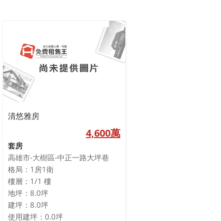
清悠雅房
4,600萬
套房
高雄市-大樹區-中正一路大坪巷
格局：1房1衛
樓層：1/1 樓
地坪：8.0坪
建坪：8.0坪
使用建坪：0.0坪