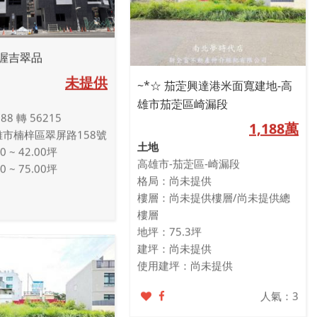
渥吉翠品
未提供
~*☆ 茄萣興達港米面寬建地-高
雄市茄萣區崎漏段
888 轉 56215
1,188萬
雄市楠梓區翠屏路158號
土地
 ~ 42.00坪
高雄市-茄萣區-崎漏段
 ~ 75.00坪
格局：尚未提供
樓層：尚未提供樓層/尚未提供總
樓層
地坪：75.3坪
建坪：尚未提供
使用建坪：尚未提供
人氣：3