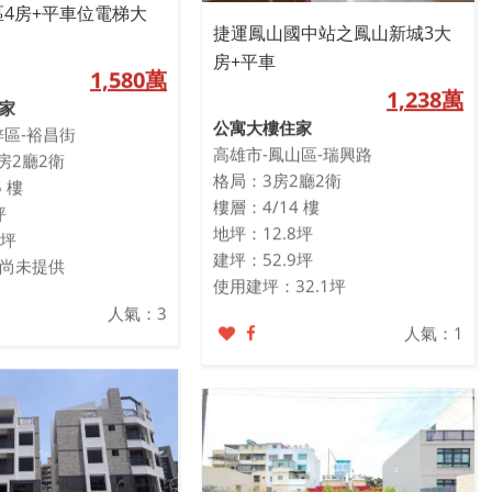
4房+平車位電梯大
捷運鳳山國中站之鳳山新城3大
房+平車
1,580萬
1,238萬
家
公寓大樓住家
梓區-裕昌街
高雄市-鳳山區-瑞興路
房2廳2衛
格局：3房2廳2衛
 樓
樓層：4/14 樓
坪
地坪：12.8坪
0坪
建坪：52.9坪
尚未提供
使用建坪：32.1坪
人氣：3
人氣：1