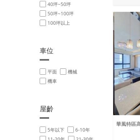
40坪~50坪
50坪~100坪
100坪以上
車位
平面
機械
機車
屋齡
華風特區
5年以下
6-10年
11-20年
21-30年