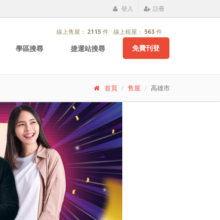
登入
註冊
線上售屋：
2115
件
線上租屋：
563
件
免費刊登
學區搜尋
捷運站搜尋
首頁
售屋
高雄市