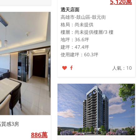
5,120萬
透天店面
高雄市-鼓山區-鼓元街
格局：尚未提供
樓層：尚未提供樓層/3 樓
地坪：36.6坪
建坪：47.4坪
使用建坪：60.3坪
人氣：10
高質感3房
886萬