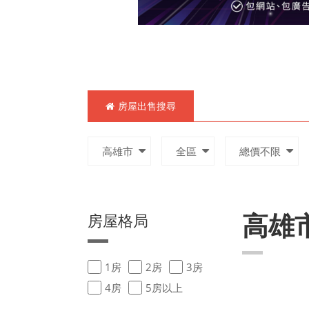
房屋出售搜尋
高雄市
全區
總價不限
高雄
房屋格局
1房
2房
3房
4房
5房以上