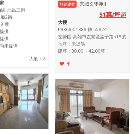
家
京城文學苑II
熱銷建案
山區-北昌三街
51萬/坪起
2廳2衛
大樓
9 樓
09868-51888 轉 55824
提供
左營區-高雄市左營區孟子路518號
提供
地坪：未提供
尚未提供
建坪：30.00 ~ 42.00坪
人氣：2