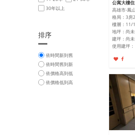
公寓大樓住
30年以上
高雄市-鳳
格局：3房
樓層：11/1
地坪：尚未
排序
建坪：尚未
使用建坪：
依時間新到舊
依時間舊到新
依價格高到低
依價格低到高