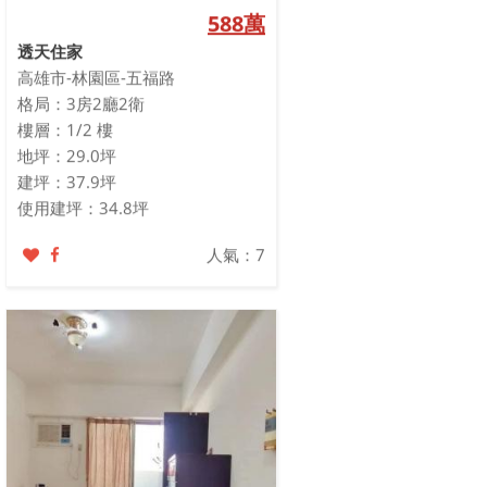
588萬
透天住家
高雄市-林園區-五福路
格局：3房2廳2衛
樓層：1/2 樓
地坪：29.0坪
建坪：37.9坪
使用建坪：34.8坪
人氣：7