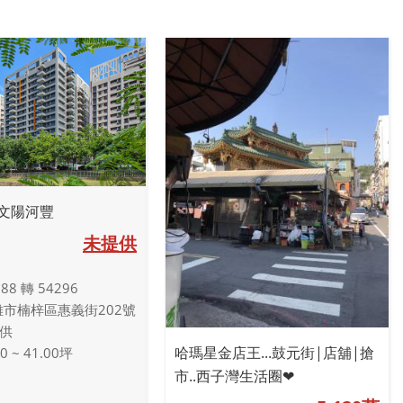
文陽河豐
未提供
888 轉 54296
雄市楠梓區惠義街202號
供
哈瑪星金店王...鼓元街|店舖|搶
 ~ 41.00坪
市..西子灣生活圈❤