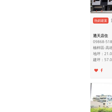
熱銷建案
透天店住
09868-51
楠梓區-高
地坪：21.00
建坪：57.00