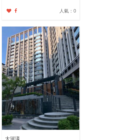
人氣：0
大河漾